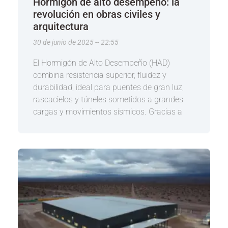
Hormigón de alto desempeño: la
revolución en obras civiles y
arquitectura
30 de junio de 2025
22:55
El Hormigón de Alto Desempeño (HAD)
combina resistencia superior, fluidez y
durabilidad, ideal para puentes de gran luz,
rascacielos y túneles sometidos a grandes
cargas y movimientos sísmicos. Gracias a