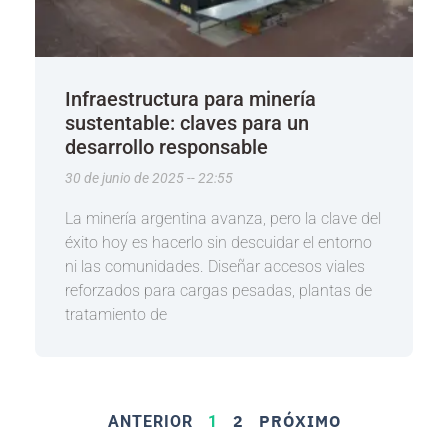
Infraestructura para minería
sustentable: claves para un
desarrollo responsable
30 de junio de 2025
22:55
La minería argentina avanza, pero la clave del
éxito hoy es hacerlo sin descuidar el entorno
ni las comunidades. Diseñar accesos viales
reforzados para cargas pesadas, plantas de
tratamiento de
2
PRÓXIMO
ANTERIOR
1