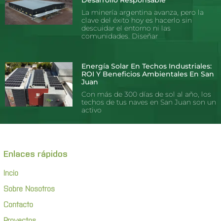
Desarrollo Responsable
La minería argentina avanza, pero la
clave del éxito hoy es hacerlo sin
descuidar el entorno ni las
comunidades. Diseñar
Energía Solar En Techos Industriales:
ROI Y Beneficios Ambientales En San
Juan
Con más de 300 días de sol al año, los
techos de tus naves en San Juan son un
activo
Enlaces rápidos
Incio
Sobre Nosotros
Contacto
Proyectos