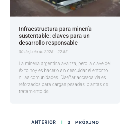
Infraestructura para minería
sustentable: claves para un
desarrollo responsable
30 de junio de 2025
22:55
La minería argentina avanza, pero la clave del
éxito hoy es hacerlo sin descuidar el entorno
ni las comunidades. Diseñar accesos viales
reforzados para cargas pesadas, plantas de
tratamiento de
2
PRÓXIMO
ANTERIOR
1