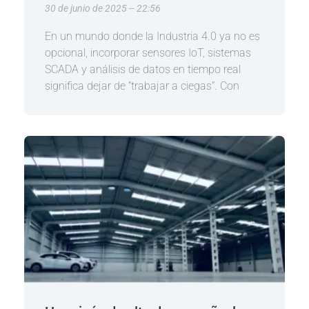
30 de junio de 2025
22:56
En un mundo donde la Industria 4.0 ya no es
opcional, incorporar sensores IoT, sistemas
SCADA y análisis de datos en tiempo real
significa dejar de “trabajar a ciegas”. Con