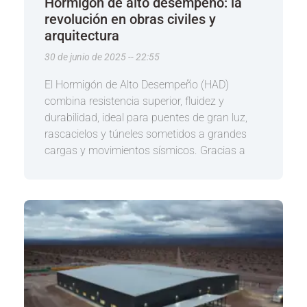
Hormigón de alto desempeño: la
revolución en obras civiles y
arquitectura
30 de junio de 2025
22:55
El Hormigón de Alto Desempeño (HAD)
combina resistencia superior, fluidez y
durabilidad, ideal para puentes de gran luz,
rascacielos y túneles sometidos a grandes
cargas y movimientos sísmicos. Gracias a