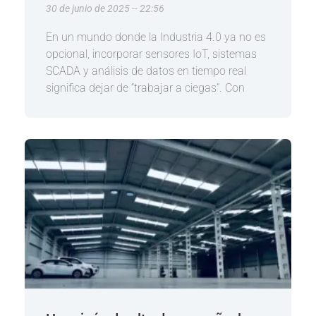
30 de junio de 2025
22:56
En un mundo donde la Industria 4.0 ya no es
opcional, incorporar sensores IoT, sistemas
SCADA y análisis de datos en tiempo real
significa dejar de “trabajar a ciegas”. Con