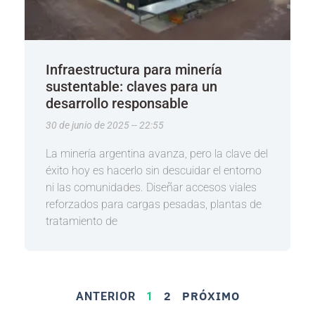
Infraestructura para minería
sustentable: claves para un
desarrollo responsable
30 de junio de 2025
22:55
La minería argentina avanza, pero la clave del
éxito hoy es hacerlo sin descuidar el entorno
ni las comunidades. Diseñar accesos viales
reforzados para cargas pesadas, plantas de
tratamiento de
2
PRÓXIMO
ANTERIOR
1