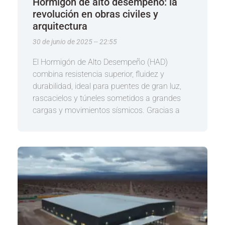
Hormigón de alto desempeño: la
revolución en obras civiles y
arquitectura
30 de junio de 2025
22:55
El Hormigón de Alto Desempeño (HAD)
combina resistencia superior, fluidez y
durabilidad, ideal para puentes de gran luz,
rascacielos y túneles sometidos a grandes
cargas y movimientos sísmicos. Gracias a